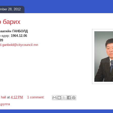
ember 28, 2012
 барих
ваагийн ГАНБОЛД
р өдөр:
1964.12.06
99
d.ganbold@citycouncil.mn
 hall
at
4:12 PM
1 comment:
цуулга