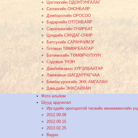
Цогтоогийн ОДОНТУНГАЛАГ
Сэлэнгийн ОНОНБАЯР
Дэмбэрэлийн ОРОСОО
Бадарчийн ОТГОНБАЯР
Сорогжоогийн ОЧИРБАТ
Цэндийн САНДАГ-ОЧИР
Батсүхийн САРАНЧИМЭГ
Готовын ТӨМӨРБААТАР
Батмөнхийн ТӨМӨРЧУЛУУН
Содовын ҮНЭН
Дамбийжавын ХҮРЭЛБААТАР
Ламжавын ШАГДАРРАГЧАА
Бямбасүрэнгийн ЭНХ-АМГАЛАН
Даньдайн ЭНХСАЙХАН
Фото альбом
Шууд ардчилал
Иргэдийн оролцоотой төсвийн менежментийн үн
2012.09.08
2012.09.15
2013.02.25
Видео