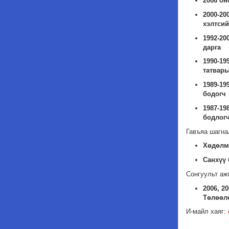
2008 он
2000-20
хэлтсий
1992-20
дарга
1990-19
татвары
1989-19
бодогч
1987-19
бодлог
Гавъяа шагна
Хөдөлм
Санхүү 
Сонгуульт аж
2006, 2
Төлөөлө
И-майл хаяг: