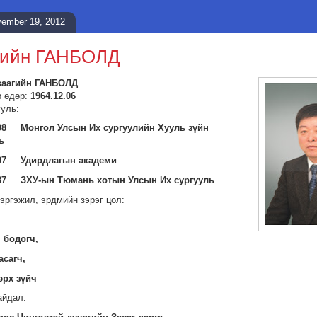
ember 19, 2012
гийн ГАНБОЛД
ваагийн ГАНБОЛД
р өдөр:
1964.12.06
ууль:
998 Монгол Улсын Их сургуулийн Хууль зүйн
ь
997 Удирдлагын академи
987 ЗХУ-ын Тюмань хотын Улсын Их сургууль
эргэжил, эрдмийн зэрэг цол:
 бодогч,
асагч,
эрх зүйч
айдал: