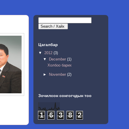
Цагалбар
▼
2012
(3)
▼
December
(1)
Холбоо барих
►
November
(2)
Зочилсон сонгогчдын тоо
1
6
3
8
2