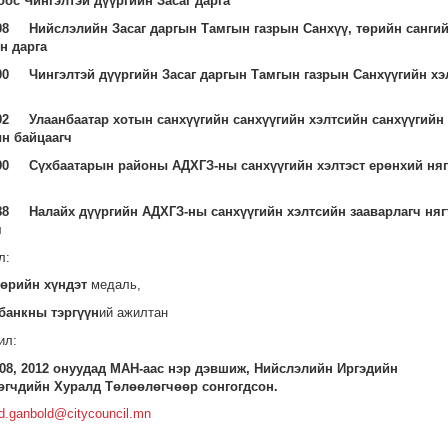
оос Чингэлтэй дүүргийн Засаг дарга
08 Нийслэлийн Засаг даргын Тамгын газрын Санхүү, төрийн санги
н дарга
00 Чингэлтэй дүүргийн Засаг даргын Тамгын газрын Санхүүгийн хэ
92 Улаанбаатар хотын санхүүгийн санхүүгийн хэлтсийн санхүүгийн
н байцаагч
90 Сүхбаатарын районы АДХГЗ-ны санхүүгийн хэлтэст ерөнхий няг
88 Налайх дүүргийн АДХГЗ-ны санхүүгийн хэлтсийн зааварлагч няг
ч
л:
өрийн хүндэт
медаль,
банкны тэргүүн
ий ажилтан
ил:
008, 2012 онуудад МАН-аас нэр дэвшиж, Нийслэлийн Иргэдийн
гчдийн Хуралд Төлөөлөгчөөр сонгогдсон.
d.ganbold@citycouncil.mn