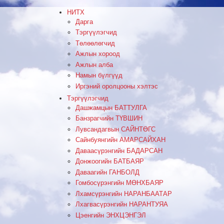
НИТХ
Дарга
Тэргүүлэгчид
Төлөөлөгчид
Ажлын хороод
Ажлын алба
Намын бүлгүүд
Иргэний оролцооны хэлтэс
Тэргүүлэгчид
Дашжамцын БАТТУЛГА
Банзрагчийн ТҮВШИН
Лувсандагвын САЙНТӨГС
Сайнбуянгийн АМАРСАЙХАН
Даваасүрэнгийн БАДАРСАН
Донжоогийн БАТБАЯР
Даваагийн ГАНБОЛД
Гомбосүрэнгийн МӨНХБАЯР
Лхамсүрэнгийн НАРАНБААТАР
Лхагвасүрэнгийн НАРАНТУЯА
Цэенгийн ЭНХЦЭНГЭЛ