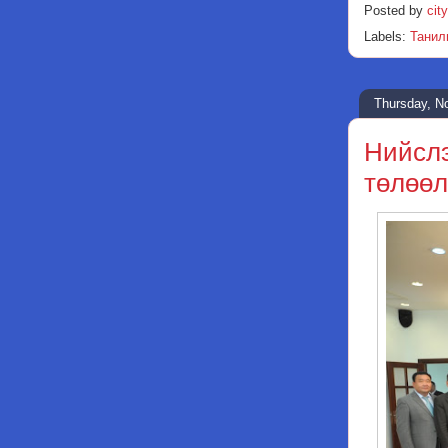
Posted by
city
Labels:
Танил
Thursday, N
Нийслэ
төлөөл