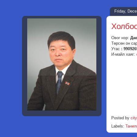
Friday, Dec
Холбоо
Овог нэр:
Да
Төрсөн он са
Утас
: 990926
И-майл хаяг:
Posted by
city
Labels:
Танил