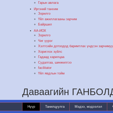
Гарын авлага
Иргэний танхим
Зорилго
Үйл ажиллагааны зарчим
Байршил
АА-ИОХ
Зорилго
Чиг үүрэг
Хэлтсийн дотоодод баримтлах үндсэн зарчиму
Хориглох зүйлс
Гадаад харилцаа
Судалгаа, шинжилгээ
facilitator
Үйл явдлын тойм
Даваагийн ГАНБОЛ
Нүүр
Танилцуулга
Мэдээ, мэдээлэл