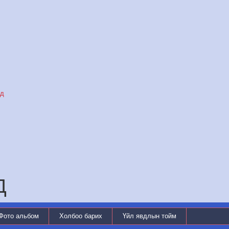
уд
Д
Фото альбом
Холбоо барих
Үйл явдлын тойм