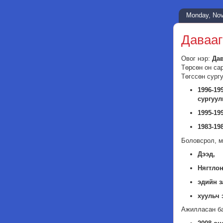
Monday, Nov
Даваа
Овог нэр:
Да
Төрсөн он са
Төгссөн сург
1996-1
сургуул
1995-1
1983-1
Боловсрол, м
Дээд,
Нягтлон
эдийн з
хуульч 
Ажилласан б