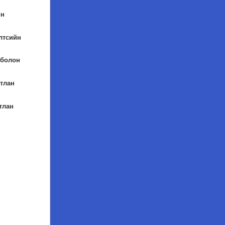
йн
лтсийн
 болон
тлан
тлан