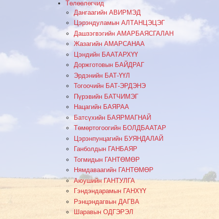
Төлөөлөгчид
Дангаагийн АВИРМЭД
Цэрэндуламын АЛТАНЦЭЦЭГ
Дашзэгвэгийн АМАРБАЯСГАЛАН
Жазагийн АМАРСАНАА
Цэндийн БААТАРХҮҮ
Доржготовын БАЙДРАГ
Эрдэнийн БАТ-ҮҮЛ
Тогоочийн БАТ-ЭРДЭНЭ
Пүрэвийн БАТЧИМЭГ
Нацагийн БАЯРАА
Батсүхийн БАЯРМАГНАЙ
Төмөртогоогийн БОЛДБААТАР
Цэрэнпунцагийн БУЯНДАЛАЙ
Ганболдын ГАНБАЯР
Тогмидын ГАНТӨМӨР
Нямдаваагийн ГАНТӨМӨР
Аюушийн ГАНТУЛГА
Гэндэндарамын ГАНХҮҮ
Рэнцэндагвын ДАГВА
Шаравын ОДГЭРЭЛ