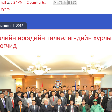
 hall
at
6:27 PM
2 comments:
цуулга
ovember 1, 2012
лийн иргэдийн төлөөлөгчдийн хурлы
өгчид